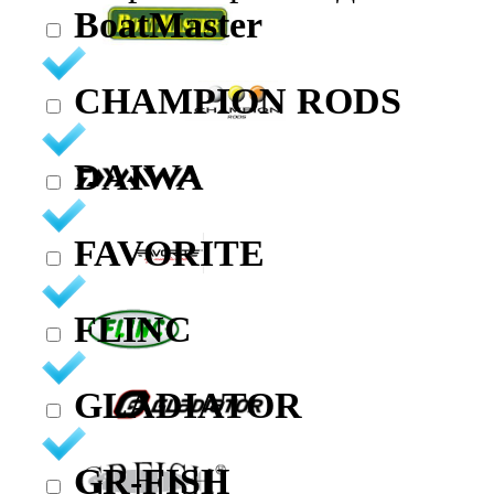
BoatMaster
CHAMPION RODS
DAIWA
FAVORITE
FLINC
GLADIATOR
GR-FISH