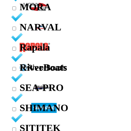
MORA
NARVAL
Rapala
RiverBoats
SEA-PRO
SHIMANO
SITITEK