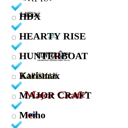
HDX
HEARTY RISE
HUNTERBOAT
Karismax
MAJOR CRAFT
Meiho