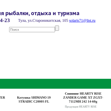
я рыбалки, отдыха и туризма
4-23
Тула, ул.Староникитская, 105
solaris71@list.ru
Спиннинг HEARTY RISE
С
Катушка SHIMANO 19
ZANDER GAME XT ZGXT-
ZA
STRADIC C2000S FL
7112MH 242 14-60g
Продукция HEARTY RISE
П