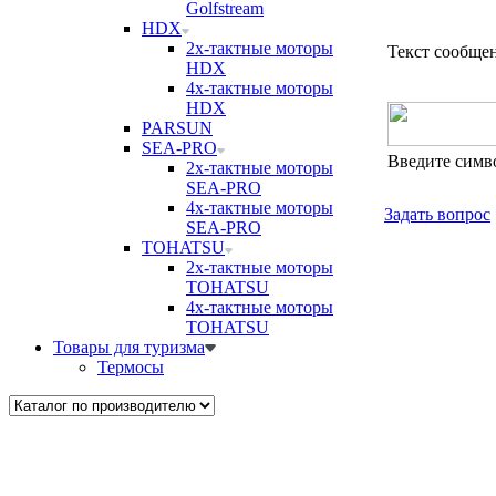
Golfstream
HDX
2х-тактные моторы
Текст сообще
HDX
4х-тактные моторы
HDX
PARSUN
SEA-PRO
Введите симв
2х-тактные моторы
SEA-PRO
4х-тактные моторы
Задать вопрос
SEA-PRO
TOHATSU
2х-тактные моторы
TOHATSU
4х-тактные моторы
TOHATSU
Товары для туризма
Термосы