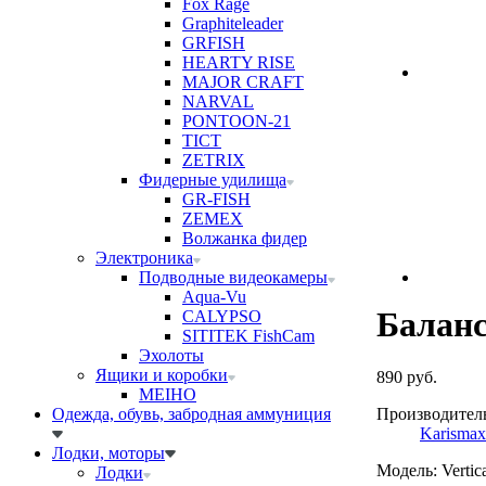
Fox Rage
Graphiteleader
GRFISH
HEARTY RISE
MAJOR CRAFT
NARVAL
PONTOON-21
TICT
ZETRIX
Фидерные удилища
GR-FISH
ZEMEX
Волжанка фидер
Электроника
Подводные видеокамеры
Aqua-Vu
Баланс
CALYPSO
SITITEK FishCam
Эхолоты
Ящики и коробки
890 руб.
MEIHO
Одежда, обувь, забродная аммуниция
Производител
Karismax
Лодки, моторы
Модель: Vertica
Лодки