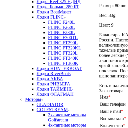
Лодка Reef 325 НДНД
Размер: 80mm
Лодка Боцман 280 БТ
Лодки BoatMaster
Вес: 33g
Лодки FLINC
FLINC F240L
Цвет: 9
FLINC F260L
FLINC F280L
Балансиры KA
FLINC F300TL
России. Наст
FLINC FT290L
великолепную 
FLINC FT320KL
тяжелые приман
FLINC FT320L
более легкие (
FLINC FT340K
хвостового кр
FLINC FT360K
яркой каплей-
Лодки HUNTERBOAT
поклевок. Пос
Лодки RiverBoats
шанс заинтере
Лодки АКВА
Лодки РИВЬЕРА
Есть в наличи
Лодки ТАЙМЕНЬ
Заказ товара
Лодки ФЛАГМАН
Имя
*
Моторы
Ваш телефон
GLADIATOR
GOLFSTREAM
Ваш e-mail
*
2х-тактные моторы
Вы заказали
*
Golfstream
4х-тактные моторы
Количество
*