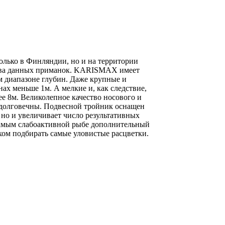
лько в Финляндии, но и на территории
ства данных приманок. KARISMAX имеет
м диапазоне глубин. Даже крупные и
нах меньше 1м. А мелкие и, как следствие,
олее 8м. Великолепное качество носового и
 долговечны. Подвесной тройник оснащен
 но и увеличивает число результативных
м самым слабоактивной рыбе дополнительный
хом подбирать самые уловистые расцветки.