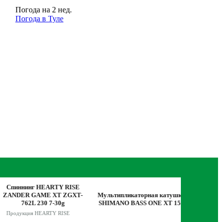
Погода на 2 нед.
Погода в Туле
пиннинг HEARTY RISE
NDER GAME XT ZGXT-
Мультипликаторная катушка
Спиннинг ZE
762L 230 7-30g
SHIMANO BASS ONE XT 151
802
родукция HEARTY RISE
Продукц