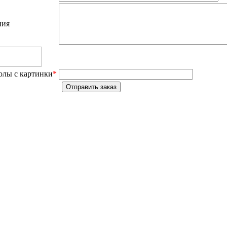
ния
олы с картинки
*