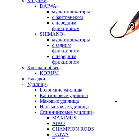
Катушки
DAIWA
мультипликаторы
с байтранером
с передним
фрикционом
SHIMANO
мультипликаторы
с задним
фрикционом
с передним
фрикционом
Кресла и обвес
KORUM
Насадки
Удилища
Болонские удилища
Кастинговые удилища
Маховые удилища
Нахлыстовые удилища
Спиннинговые удилища
MAXIMUS
AIKO
CHAMPION RODS
DAIWA