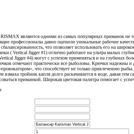
RISMAX являются одними из самых популярных приманок не то
оящие профессионалы давно оценили уникальные рабочие каче
сбалансированность, что позволяет использовать его на широко
ки ( Vertical Jigger #1) отлично работают на ультра малых глуби
Vertical Jigger #4) могут с успехом применяться и на глубинах б
ючков отмечают практически все рыболовы. Крючки надежны и
«провокатором», что способствует не только привлечению рыбы,
ле взмаха тройник капля долго раскачивается в воде, давая те
соваться приманкой. Широкая цветовая палитра помогает с успе
и