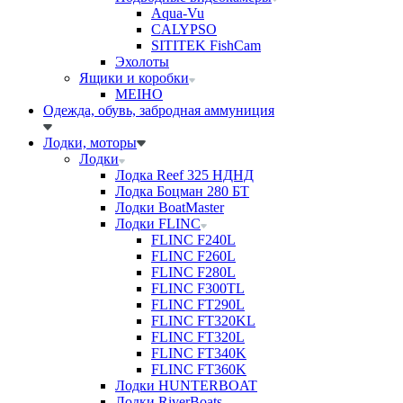
Aqua-Vu
CALYPSO
SITITEK FishCam
Эхолоты
Ящики и коробки
MEIHO
Одежда, обувь, забродная аммуниция
Лодки, моторы
Лодки
Лодка Reef 325 НДНД
Лодка Боцман 280 БТ
Лодки BoatMaster
Лодки FLINC
FLINC F240L
FLINC F260L
FLINC F280L
FLINC F300TL
FLINC FT290L
FLINC FT320KL
FLINC FT320L
FLINC FT340K
FLINC FT360K
Лодки HUNTERBOAT
Лодки RiverBoats