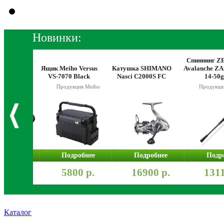
Новинки:
atMaster
Спиннинг Z
Самурай
Ящик Meiho Versus
Катушка SHIMANO
Avalanche Z
ый)
VS-7070 Black
Nasci C2000S FC
14-50g
Продукция Meiho
Продукци
робнее
Подробнее
Подробнее
Подр
300 р.
5800 р.
16900 р.
1311
Каталог