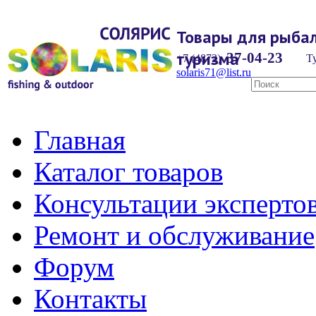
Товары для рыбал
туризма
37-04-23
+7 (4872)
Ту
solaris71@list.ru
Главная
Каталог товаров
Консультации эксперто
Ремонт и обслуживание
Форум
Контакты