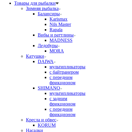
Товары для рыбалки
Зимняя рыбалка
Балансиры
Karismax
Nils Master
Rapala
Вибы и раттлины
MADNESS
Ледобуры
MORA
Катушки
DAIWA
мультипликаторы
с байтранером
с передним
фрикционом
SHIMANO
мультипликаторы
с задним
фрикционом
с передним
фрикционом
Кресла и обвес
KORUM
Насадки