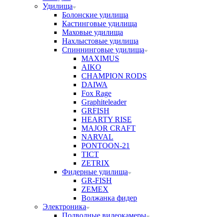
Удилища
Болонские удилища
Кастинговые удилища
Маховые удилища
Нахлыстовые удилища
Спиннинговые удилища
MAXIMUS
AIKO
CHAMPION RODS
DAIWA
Fox Rage
Graphiteleader
GRFISH
HEARTY RISE
MAJOR CRAFT
NARVAL
PONTOON-21
TICT
ZETRIX
Фидерные удилища
GR-FISH
ZEMEX
Волжанка фидер
Электроника
Подводные видеокамеры