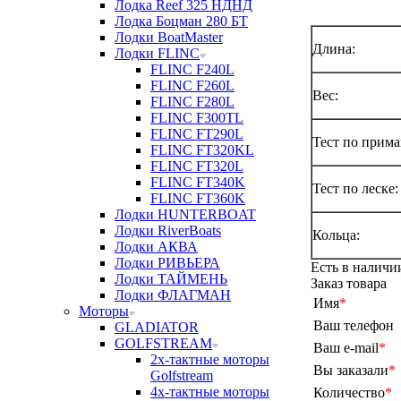
Лодка Reef 325 НДНД
Лодка Боцман 280 БТ
Лодки BoatMaster
Длина:
Лодки FLINC
FLINC F240L
FLINC F260L
Вес:
FLINC F280L
FLINC F300TL
FLINC FT290L
Тест по прима
FLINC FT320KL
FLINC FT320L
FLINC FT340K
Тест по леске:
FLINC FT360K
Лодки HUNTERBOAT
Лодки RiverBoats
Кольца:
Лодки АКВА
Лодки РИВЬЕРА
Есть в наличи
Лодки ТАЙМЕНЬ
Заказ товара
Лодки ФЛАГМАН
Имя
*
Моторы
Ваш телефон
GLADIATOR
GOLFSTREAM
Ваш e-mail
*
2х-тактные моторы
Вы заказали
*
Golfstream
4х-тактные моторы
Количество
*