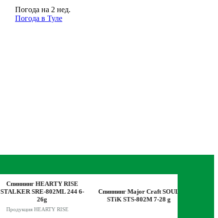
Погода на 2 нед.
Погода в Туле
пиннинг HEARTY RISE
LKER SRE-802ML 244 6-
Спиннинг Major Craft SOUL
Спиннинг ZE
26g
STiK STS-802M 7-28 g
802
родукция HEARTY RISE
Продукц