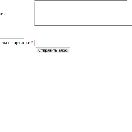
ния
олы с картинки
*