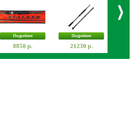
Подробнее
Подробнее
Под
8850 р.
21230 р.
915