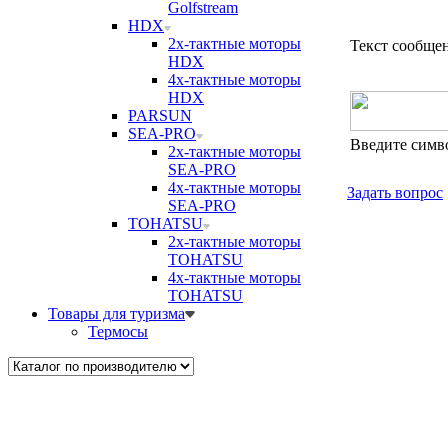
Golfstream
HDX
2х-тактные моторы
Текст сообще
HDX
4х-тактные моторы
HDX
PARSUN
SEA-PRO
Введите симв
2х-тактные моторы
SEA-PRO
4х-тактные моторы
Задать вопрос
SEA-PRO
TOHATSU
2х-тактные моторы
TOHATSU
4х-тактные моторы
TOHATSU
Товары для туризма
Термосы