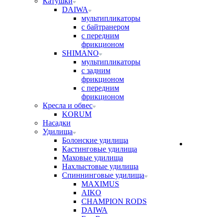
Катушки
DAIWA
мультипликаторы
с байтранером
с передним
фрикционом
SHIMANO
мультипликаторы
с задним
фрикционом
с передним
фрикционом
Кресла и обвес
KORUM
Насадки
Удилища
Болонские удилища
Кастинговые удилища
Маховые удилища
Нахлыстовые удилища
Спиннинговые удилища
MAXIMUS
AIKO
CHAMPION RODS
DAIWA