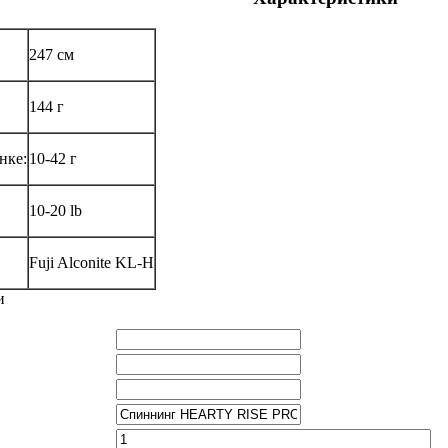
247 см
144 г
нке:
10-42 г
10-20 lb
Fuji Alconite KL-H
и