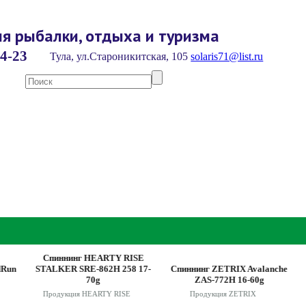
я рыбалки, отдыха и туризма
4-23
Тула, ул.Староникитская, 105
solaris71@list.ru
Спиннинг HEARTY RISE
С
n
STALKER SRE-862H 258 17-
Спиннинг ZETRIX Avalanche
STA
70g
ZAS-772H 16-60g
Продукция HEARTY RISE
Продукция ZETRIX
П