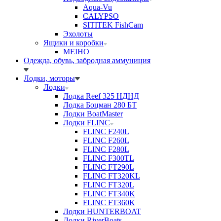
Aqua-Vu
CALYPSO
SITITEK FishCam
Эхолоты
Ящики и коробки
MEIHO
Одежда, обувь, забродная аммуниция
Лодки, моторы
Лодки
Лодка Reef 325 НДНД
Лодка Боцман 280 БТ
Лодки BoatMaster
Лодки FLINC
FLINC F240L
FLINC F260L
FLINC F280L
FLINC F300TL
FLINC FT290L
FLINC FT320KL
FLINC FT320L
FLINC FT340K
FLINC FT360K
Лодки HUNTERBOAT
Лодки RiverBoats