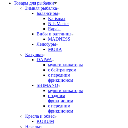
Товары для рыбалки
Зимняя рыбалка
Балансиры
Karismax
Nils Master
Rapala
Вибы и раттлины
MADNESS
Ледобуры
MORA
Катушки
DAIWA
мультипликаторы
с байтранером
с передним
фрикционом
SHIMANO
мультипликаторы
с задним
фрикционом
с передним
фрикционом
Кресла и обвес
KORUM
Насадки