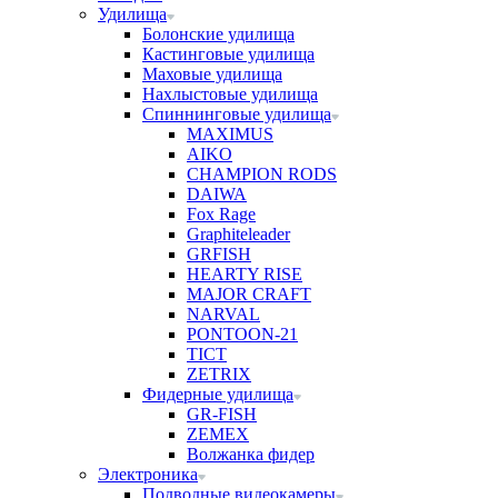
Удилища
Болонские удилища
Кастинговые удилища
Маховые удилища
Нахлыстовые удилища
Спиннинговые удилища
MAXIMUS
AIKO
CHAMPION RODS
DAIWA
Fox Rage
Graphiteleader
GRFISH
HEARTY RISE
MAJOR CRAFT
NARVAL
PONTOON-21
TICT
ZETRIX
Фидерные удилища
GR-FISH
ZEMEX
Волжанка фидер
Электроника
Подводные видеокамеры