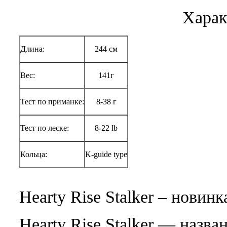
Характ
Длина:
244 см
Вес:
141г
Тест по приманке:
8-38 г
Тест по леске:
8-22 lb
Кольца:
K-guide type
Hearty Rise Stalker – новинк
Hearty Rise Stalker — назв