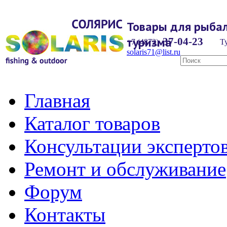
Товары для рыбал
туризма
37-04-23
+7 (4872)
Ту
solaris71@list.ru
Главная
Каталог товаров
Консультации эксперто
Ремонт и обслуживание
Форум
Контакты