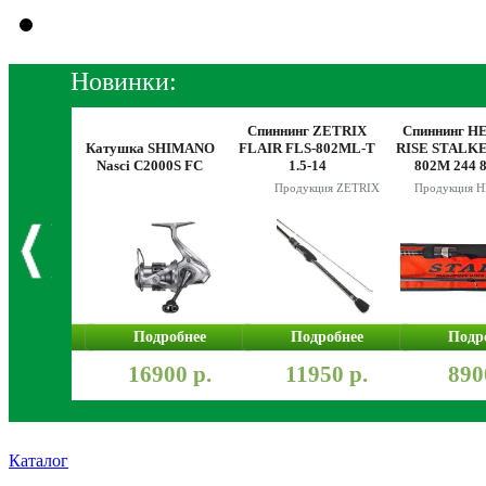
Новинки:
Спиннинг ZETRIX
Спиннинг H
DAIWA 21
Катушка SHIMANO
FLAIR FLS-802ML-T
RISE STALKE
T 3000
Nasci C2000S FC
1.5-14
802M 244 
Продукция ZETRIX
Продукция 
робнее
Подробнее
Подробнее
Подр
900 р.
16900 р.
11950 р.
890
Каталог