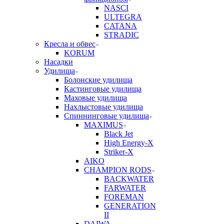
NASCI
ULTEGRA
CATANA
STRADIC
Кресла и обвес
KORUM
Насадки
Удилища
Болонские удилища
Кастинговые удилища
Маховые удилища
Нахлыстовые удилища
Спиннинговые удилища
MAXIMUS
Black Jet
High Energy-X
Striker-X
AIKO
CHAMPION RODS
BACKWATER
FARWATER
FOREMAN
GENERATION
II
DAIWA