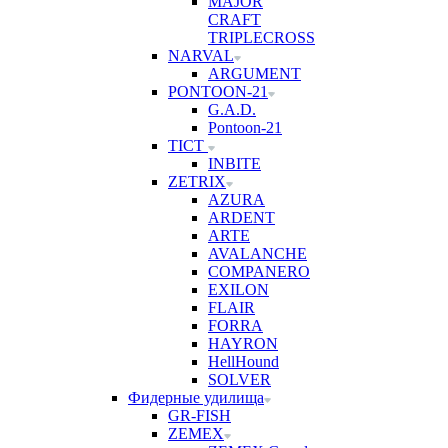
MAJOR
CRAFT
TRIPLECROSS
NARVAL
ARGUMENT
PONTOON-21
G.A.D.
Pontoon-21
TICT
INBITE
ZETRIX
AZURA
ARDENT
ARTE
AVALANCHE
COMPANERO
EXILON
FLAIR
FORRA
HAYRON
HellHound
SOLVER
Фидерные удилища
GR-FISH
ZEMEX