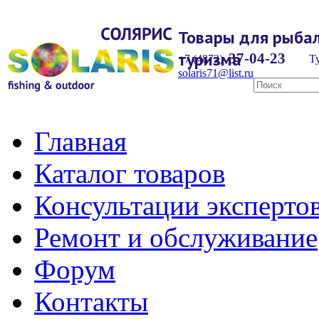
Товары для рыбал
туризма
37-04-23
+7 (4872)
Ту
solaris71@list.ru
Главная
Каталог товаров
Консультации эксперто
Ремонт и обслуживание
Форум
Контакты