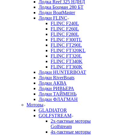
Лодка Reef 325 НДНД
Лодка Боцман 280 БТ
Лодки BoatMaster
Лодки FLINC
FLINC F240L
FLINC F260L
FLINC F280L
FLINC F300TL
FLINC FT290L
FLINC FT320KL
FLINC FT320L
FLINC FT340K
FLINC FT360K
Лодки HUNTERBOAT
Лодки RiverBoats
Лодки АКВА
Лодки РИВЬЕРА
Лодки ТАЙМЕНЬ
Лодки ФЛАГМАН
Моторы
GLADIATOR
GOLFSTREAM
2х-тактные моторы
Golfstream
4х-тактные моторы