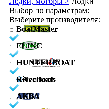
Лодки, моторы >
Лодки
Выбор по параметрам:
Выберите производителя:
BoatMaster
FLINC
HUNTERBOAT
RiverBoats
АКВА