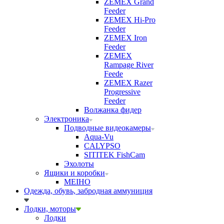
ZEMEX Grand
Feeder
ZEMEX Hi-Pro
Feeder
ZEMEX Iron
Feeder
ZEMEX
Rampage River
Feede
ZEMEX Razer
Progressive
Feeder
Волжанка фидер
Электроника
Подводные видеокамеры
Aqua-Vu
CALYPSO
SITITEK FishCam
Эхолоты
Ящики и коробки
MEIHO
Одежда, обувь, забродная аммуниция
Лодки, моторы
Лодки