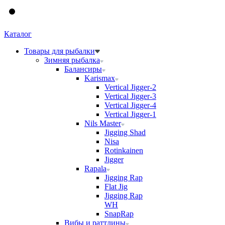
Каталог
Товары для рыбалки
Зимняя рыбалка
Балансиры
Karismax
Vertical Jigger-2
Vertical Jigger-3
Vertical Jigger-4
Vertical Jigger-1
Nils Master
Jigging Shad
Nisa
Rotinkainen
Jigger
Rapala
Jigging Rap
Flat Jig
Jigging Rap
WH
SnapRap
Вибы и раттлины