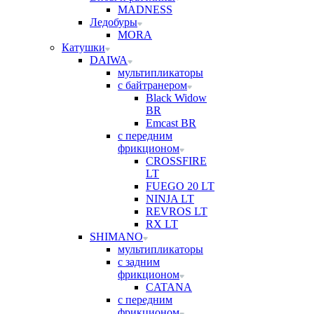
MADNESS
Ледобуры
MORA
Катушки
DAIWA
мультипликаторы
с байтранером
Black Widow
BR
Emcast BR
с передним
фрикционом
CROSSFIRE
LT
FUEGO 20 LT
NINJA LT
REVROS LT
RX LT
SHIMANO
мультипликаторы
с задним
фрикционом
CATANA
с передним
фрикционом