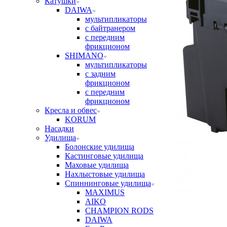
Катушки
DAIWA
мультипликаторы
с байтранером
с передним
фрикционом
SHIMANO
мультипликаторы
с задним
фрикционом
с передним
фрикционом
Кресла и обвес
KORUM
Насадки
Удилища
Болонские удилища
Кастинговые удилища
Маховые удилища
Нахлыстовые удилища
Спиннинговые удилища
MAXIMUS
AIKO
CHAMPION RODS
DAIWA