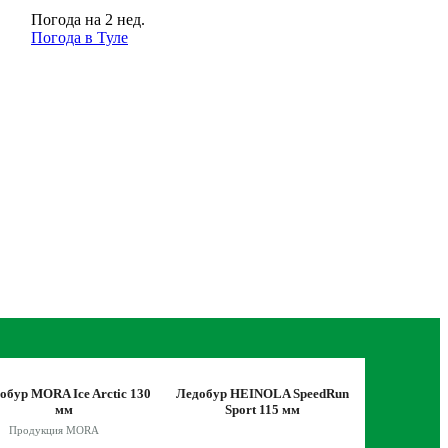
Погода на 2 нед.
Погода в Туле
Спиннинг
обур MORA Ice Arctic 130
Ледобур HEINOLA SpeedRun
STALKER SR
мм
Sport 115 мм
Продукция MORA
Продукция