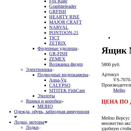
Fox Rage
Graphiteleader
GRFISH
HEARTY RISE
MAJOR CRAFT
NARVAL
PONTOON-21
TICT
ZETRIX
Ящик M
Фидерные удилища
GR-FISH
ZEMEX
Волжанка фидер
5800 руб.
Электроника
Артикул
Подводные видеокамеры
VS-7070
Aqua-Vu
Производител
CALYPSO
Meiho
SITITEK FishCam
Эхолоты
ЦЕНА ПО 
Ящики и коробки
MEIHO
Одежда, обувь, забродная аммуниция
Мейхо Версус 
Лодки, моторы
множество акс
Лодки
удобную стойк