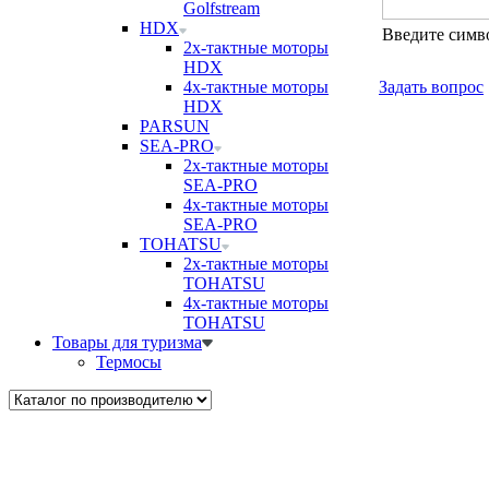
Golfstream
HDX
Введите симв
2х-тактные моторы
HDX
4х-тактные моторы
Задать вопрос
HDX
PARSUN
SEA-PRO
2х-тактные моторы
SEA-PRO
4х-тактные моторы
SEA-PRO
TOHATSU
2х-тактные моторы
TOHATSU
4х-тактные моторы
TOHATSU
Товары для туризма
Термосы