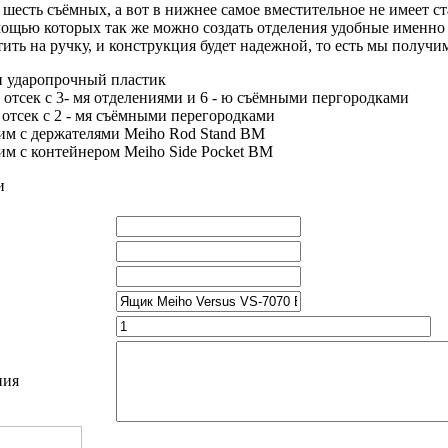
 шесть съёмных, а вот в нижнее самое вместительное не имеет ст
ощью которых так же можно создать отделения удобные именно
ить на ручку, и конструкция будет надежной, то есть мы получ
и ударопрочный пластик
отсек с 3- мя отделениями и 6 - ю съёмными пергородками
отсек с 2 - мя съёмными перегородками
им с держателями Meiho Rod Stand BM
м с контейнером Meiho Side Pocket BM
и
ния