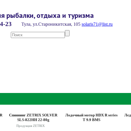
я рыбалки, отдыха и туризма
4-23
Тула, ул.Староникитская, 105
solaris71@list.ru
XR
Спиннинг ZETRIX SOLVER
Лодочный мотор HDX R series
Лед
SLS-822HH 22-80g
T 9.9 BMS
Продукция ZETRIX