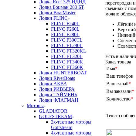
Лодка Reef 325 НДНД
перегородки и
Лодка Боцман 280 БТ
съемных с пом
Лодки BoatMaster
можно облокот
Лодки FLINC
FLINC F240L
Лёгкий 
FLINC F260L
Верхний 
FLINC F280L
Нижний 
FLINC F300TL
Совмест
FLINC FT290L
Совмести
FLINC FT320KL
FLINC FT320L
Есть в наличи
FLINC FT340K
Заказ товара
FLINC FT360K
Имя
*
Лодки HUNTERBOAT
Ваш телефон
Лодки RiverBoats
Лодки АКВА
Ваш e-mail
*
Лодки РИВЬЕРА
Вы заказали
*
Лодки ТАЙМЕНЬ
Количество
*
Лодки ФЛАГМАН
Моторы
GLADIATOR
Текст сообще
GOLFSTREAM
2х-тактные моторы
Golfstream
4х-тактные моторы