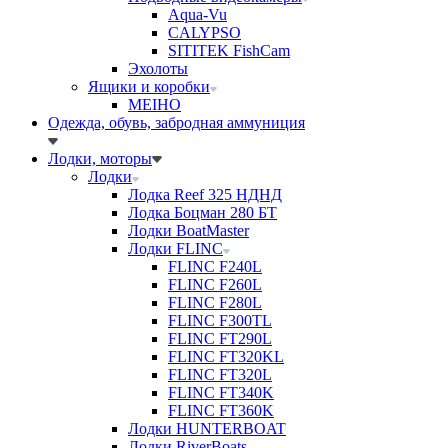
Aqua-Vu
CALYPSO
SITITEK FishCam
Эхолоты
Ящики и коробки
MEIHO
Одежда, обувь, забродная аммуниция
Лодки, моторы
Лодки
Лодка Reef 325 НДНД
Лодка Боцман 280 БТ
Лодки BoatMaster
Лодки FLINC
FLINC F240L
FLINC F260L
FLINC F280L
FLINC F300TL
FLINC FT290L
FLINC FT320KL
FLINC FT320L
FLINC FT340K
FLINC FT360K
Лодки HUNTERBOAT
Лодки RiverBoats