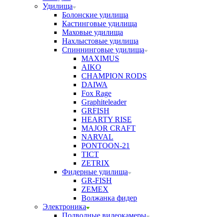
Удилища
Болонские удилища
Кастинговые удилища
Маховые удилища
Нахлыстовые удилища
Спиннинговые удилища
MAXIMUS
AIKO
CHAMPION RODS
DAIWA
Fox Rage
Graphiteleader
GRFISH
HEARTY RISE
MAJOR CRAFT
NARVAL
PONTOON-21
TICT
ZETRIX
Фидерные удилища
GR-FISH
ZEMEX
Волжанка фидер
Электроника
Подводные видеокамеры