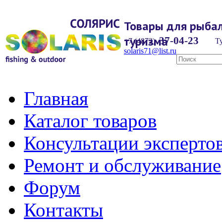
Товары для рыбал
туризма
37-04-23
+7 (4872)
Ту
solaris71@list.ru
Главная
Каталог товаров
Консультации эксперто
Ремонт и обслуживание
Форум
Контакты