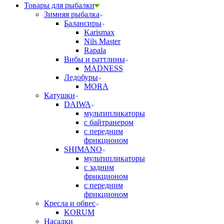
Товары для рыбалки
Зимняя рыбалка
Балансиры
Karismax
Nils Master
Rapala
Вибы и раттлины
MADNESS
Ледобуры
MORA
Катушки
DAIWA
мультипликаторы
с байтранером
с передним
фрикционом
SHIMANO
мультипликаторы
с задним
фрикционом
с передним
фрикционом
Кресла и обвес
KORUM
Насадки