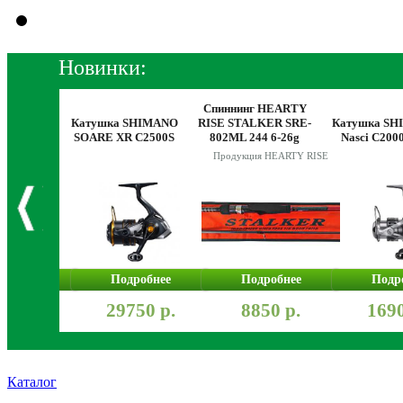
Новинки:
Спиннинг HEARTY
HEINOLA
Катушка SHIMANO
RISE STALKER SRE-
Катушка S
ort 115 мм
SOARE XR C2500S
802ML 244 6-26g
Nasci C200
Продукция HEARTY RISE
робнее
Подробнее
Подробнее
Подр
50 р.
29750 р.
8850 р.
1690
Каталог