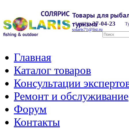
Товары для рыбал
туризма
37-04-23
+7 (4872)
Ту
solaris71@list.ru
Главная
Каталог товаров
Консультации эксперто
Ремонт и обслуживание
Форум
Контакты