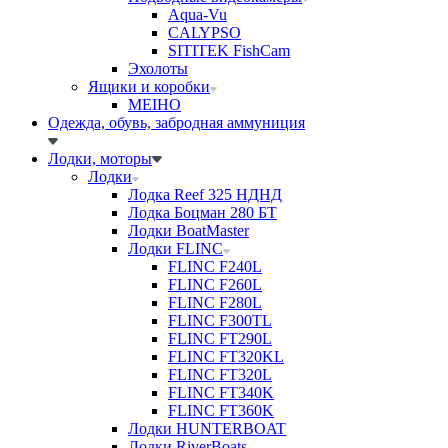
Aqua-Vu
CALYPSO
SITITEK FishCam
Эхолоты
Ящики и коробки
MEIHO
Одежда, обувь, забродная аммуниция
Лодки, моторы
Лодки
Лодка Reef 325 НДНД
Лодка Боцман 280 БТ
Лодки BoatMaster
Лодки FLINC
FLINC F240L
FLINC F260L
FLINC F280L
FLINC F300TL
FLINC FT290L
FLINC FT320KL
FLINC FT320L
FLINC FT340K
FLINC FT360K
Лодки HUNTERBOAT
Лодки RiverBoats