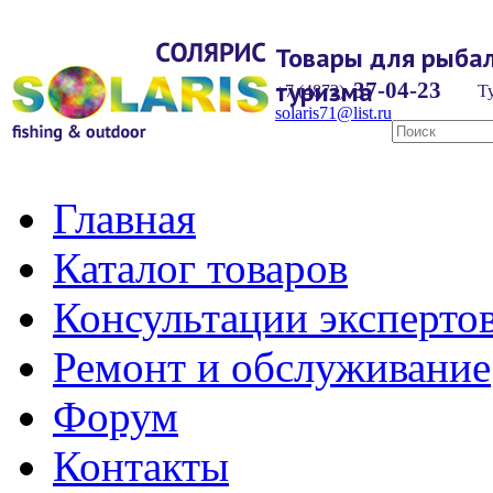
Товары для рыбал
туризма
37-04-23
+7 (4872)
Ту
solaris71@list.ru
Главная
Каталог товаров
Консультации эксперто
Ремонт и обслуживание
Форум
Контакты