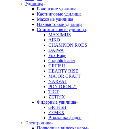
Удилища
Болонские удилища
Кастинговые удилища
Маховые удилища
Нахлыстовые удилища
Спиннинговые удилища
MAXIMUS
AIKO
CHAMPION RODS
DAIWA
Fox Rage
Graphiteleader
GRFISH
HEARTY RISE
MAJOR CRAFT
NARVAL
PONTOON-21
TICT
ZETRIX
Фидерные удилища
GR-FISH
ZEMEX
Волжанка фидер
Электроника
Подводные видеокамеры