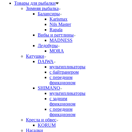
Товары для рыбалки
Зимняя рыбалка
Балансиры
Karismax
Nils Master
Rapala
Вибы и раттлины
MADNESS
Ледобуры
MORA
Катушки
DAIWA
мультипликаторы
с байтранером
с передним
фрикционом
SHIMANO
мультипликаторы
с задним
фрикционом
с передним
фрикционом
Кресла и обвес
KORUM
Насадки