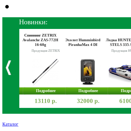
Новинки:
Спиннинг ZETRIX
SHIMANO
Avalanche ZAS-772H
Эхолот Humminbird
Лодка HUNT
000S FC
16-60g
PiranhaMax 4 DI
STELS 335
Продукция ZETRIX
Продукция 
робнее
Подробнее
Подробнее
Подр
900 р.
13110 р.
32000 р.
6100
Каталог