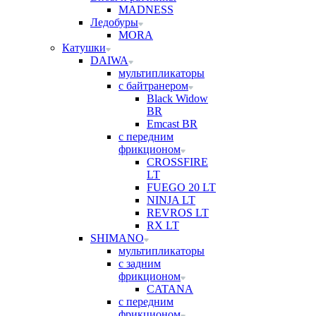
MADNESS
Ледобуры
MORA
Катушки
DAIWA
мультипликаторы
с байтранером
Black Widow
BR
Emcast BR
с передним
фрикционом
CROSSFIRE
LT
FUEGO 20 LT
NINJA LT
REVROS LT
RX LT
SHIMANO
мультипликаторы
с задним
фрикционом
CATANA
с передним
фрикционом