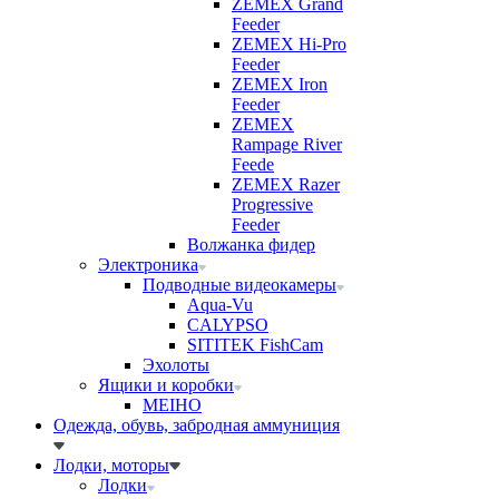
ZEMEX Grand
Feeder
ZEMEX Hi-Pro
Feeder
ZEMEX Iron
Feeder
ZEMEX
Rampage River
Feede
ZEMEX Razer
Progressive
Feeder
Волжанка фидер
Электроника
Подводные видеокамеры
Aqua-Vu
CALYPSO
SITITEK FishCam
Эхолоты
Ящики и коробки
MEIHO
Одежда, обувь, забродная аммуниция
Лодки, моторы
Лодки