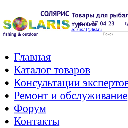
Товары для рыбал
туризма
37-04-23
+7 (4872)
Ту
solaris71@list.ru
Главная
Каталог товаров
Консультации эксперто
Ремонт и обслуживание
Форум
Контакты