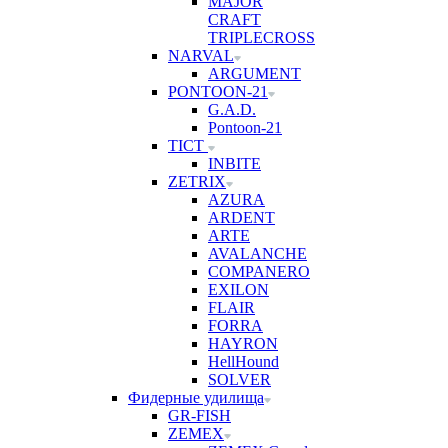
MAJOR
CRAFT
TRIPLECROSS
NARVAL
ARGUMENT
PONTOON-21
G.A.D.
Pontoon-21
TICT
INBITE
ZETRIX
AZURA
ARDENT
ARTE
AVALANCHE
COMPANERO
EXILON
FLAIR
FORRA
HAYRON
HellHound
SOLVER
Фидерные удилища
GR-FISH
ZEMEX