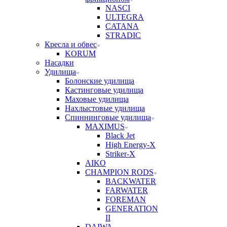
NASCI
ULTEGRA
CATANA
STRADIC
Кресла и обвес
KORUM
Насадки
Удилища
Болонские удилища
Кастинговые удилища
Маховые удилища
Нахлыстовые удилища
Спиннинговые удилища
MAXIMUS
Black Jet
High Energy-X
Striker-X
AIKO
CHAMPION RODS
BACKWATER
FARWATER
FOREMAN
GENERATION
II
DAIWA