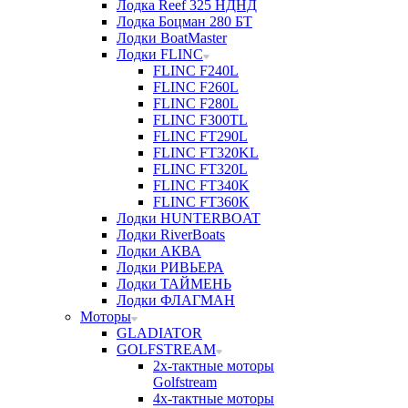
Лодка Reef 325 НДНД
Лодка Боцман 280 БТ
Лодки BoatMaster
Лодки FLINC
FLINC F240L
FLINC F260L
FLINC F280L
FLINC F300TL
FLINC FT290L
FLINC FT320KL
FLINC FT320L
FLINC FT340K
FLINC FT360K
Лодки HUNTERBOAT
Лодки RiverBoats
Лодки АКВА
Лодки РИВЬЕРА
Лодки ТАЙМЕНЬ
Лодки ФЛАГМАН
Моторы
GLADIATOR
GOLFSTREAM
2х-тактные моторы
Golfstream
4х-тактные моторы