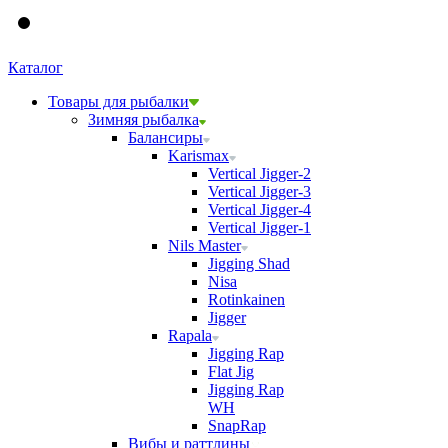
Каталог
Товары для рыбалки
Зимняя рыбалка
Балансиры
Karismax
Vertical Jigger-2
Vertical Jigger-3
Vertical Jigger-4
Vertical Jigger-1
Nils Master
Jigging Shad
Nisa
Rotinkainen
Jigger
Rapala
Jigging Rap
Flat Jig
Jigging Rap
WH
SnapRap
Вибы и раттлины