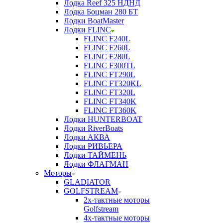
Лодка Reef 325 НДНД
Лодка Боцман 280 БТ
Лодки BoatMaster
Лодки FLINC
FLINC F240L
FLINC F260L
FLINC F280L
FLINC F300TL
FLINC FT290L
FLINC FT320KL
FLINC FT320L
FLINC FT340K
FLINC FT360K
Лодки HUNTERBOAT
Лодки RiverBoats
Лодки АКВА
Лодки РИВЬЕРА
Лодки ТАЙМЕНЬ
Лодки ФЛАГМАН
Моторы
GLADIATOR
GOLFSTREAM
2х-тактные моторы
Golfstream
4х-тактные моторы