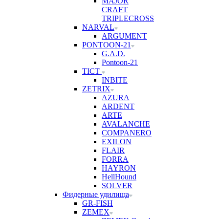
MAJOR
CRAFT
TRIPLECROSS
NARVAL
ARGUMENT
PONTOON-21
G.A.D.
Pontoon-21
TICT
INBITE
ZETRIX
AZURA
ARDENT
ARTE
AVALANCHE
COMPANERO
EXILON
FLAIR
FORRA
HAYRON
HellHound
SOLVER
Фидерные удилища
GR-FISH
ZEMEX