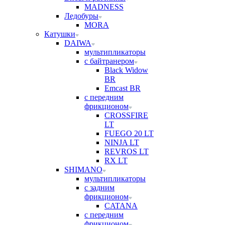
MADNESS
Ледобуры
MORA
Катушки
DAIWA
мультипликаторы
с байтранером
Black Widow
BR
Emcast BR
с передним
фрикционом
CROSSFIRE
LT
FUEGO 20 LT
NINJA LT
REVROS LT
RX LT
SHIMANO
мультипликаторы
с задним
фрикционом
CATANA
с передним
фрикционом