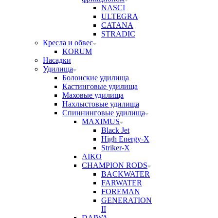
NASCI
ULTEGRA
CATANA
STRADIC
Кресла и обвес
KORUM
Насадки
Удилища
Болонские удилища
Кастинговые удилища
Маховые удилища
Нахлыстовые удилища
Спиннинговые удилища
MAXIMUS
Black Jet
High Energy-X
Striker-X
AIKO
CHAMPION RODS
BACKWATER
FARWATER
FOREMAN
GENERATION
II
DAIWA