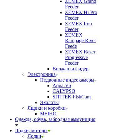
ZEMEX Grand
Feeder
ZEMEX Hi-Pro
Feeder
ZEMEX Iron
Feeder
ZEMEX
Rampage River
Feede
ZEMEX Razer
Progressive
Feeder
Волжанка фидер
Электроника
Подводные видеокамеры
Aqua-Vu
CALYPSO
SITITEK FishCam
Эхолоты
Ящики и коробки
MEIHO
Одежда, обувь, забродная аммуниция
Лодки, моторы
Лодки