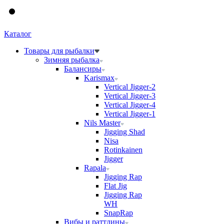
Каталог
Товары для рыбалки
Зимняя рыбалка
Балансиры
Karismax
Vertical Jigger-2
Vertical Jigger-3
Vertical Jigger-4
Vertical Jigger-1
Nils Master
Jigging Shad
Nisa
Rotinkainen
Jigger
Rapala
Jigging Rap
Flat Jig
Jigging Rap
WH
SnapRap
Вибы и раттлины