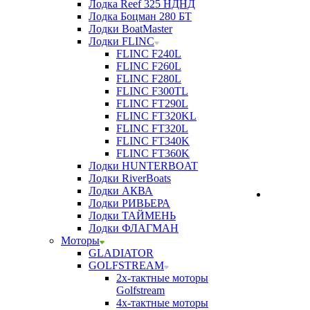
Лодка Reef 325 НДНД
Лодка Боцман 280 БТ
Лодки BoatMaster
Лодки FLINC
FLINC F240L
FLINC F260L
FLINC F280L
FLINC F300TL
FLINC FT290L
FLINC FT320KL
FLINC FT320L
FLINC FT340K
FLINC FT360K
Лодки HUNTERBOAT
Лодки RiverBoats
Лодки АКВА
Лодки РИВЬЕРА
Лодки ТАЙМЕНЬ
Лодки ФЛАГМАН
Моторы
GLADIATOR
GOLFSTREAM
2х-тактные моторы
Golfstream
4х-тактные моторы