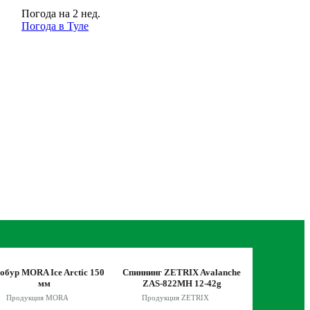
Погода на 2 нед.
Погода в Туле
обур MORA Ice Arctic 150
Спиннинг ZETRIX Avalanche
Мультиплик
мм
ZAS-822MH 12-42g
SHIMANO B
Продукция MORA
Продукция ZETRIX