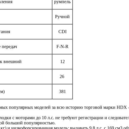
вления
румпель
Ручной
гания
CDI
 передач
F-N-R
ак внешний
12
26
мм)
381
амых популярных моделей за всю историю торговой марки HDX - 
лодки с моторами до 10 л.с. не требуют регистрации и следовате
кой большой популярностью.
 кг) и низкофорсированная модель: выдавать 9,8 л.с. с 169 см3 об