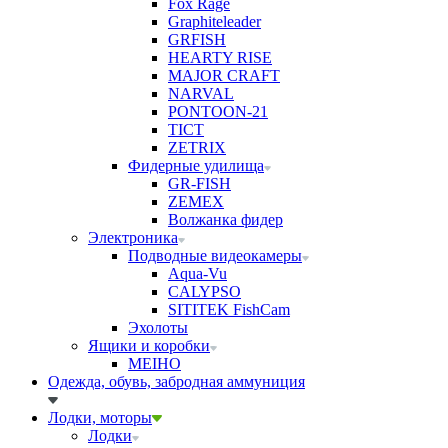
Fox Rage
Graphiteleader
GRFISH
HEARTY RISE
MAJOR CRAFT
NARVAL
PONTOON-21
TICT
ZETRIX
Фидерные удилища
GR-FISH
ZEMEX
Волжанка фидер
Электроника
Подводные видеокамеры
Aqua-Vu
CALYPSO
SITITEK FishCam
Эхолоты
Ящики и коробки
MEIHO
Одежда, обувь, забродная аммуниция
Лодки, моторы
Лодки