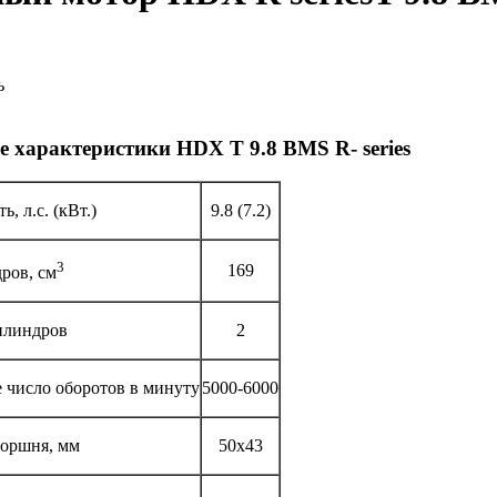
ь
е характеристики HDX T 9.8 BMS R- series
, л.с. (кВт.)
9.8 (7.2)
3
169
ров, см
илиндров
2
 число оборотов в минуту
5000-6000
поршня, мм
50x43