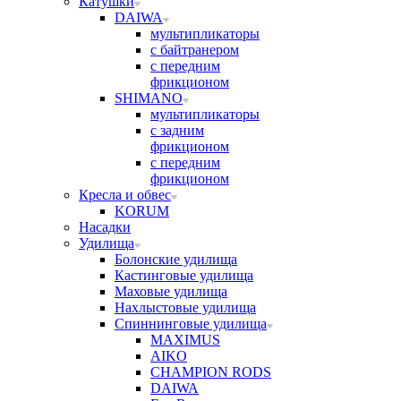
Катушки
DAIWA
мультипликаторы
с байтранером
с передним
фрикционом
SHIMANO
мультипликаторы
с задним
фрикционом
с передним
фрикционом
Кресла и обвес
KORUM
Насадки
Удилища
Болонские удилища
Кастинговые удилища
Маховые удилища
Нахлыстовые удилища
Спиннинговые удилища
MAXIMUS
AIKO
CHAMPION RODS
DAIWA