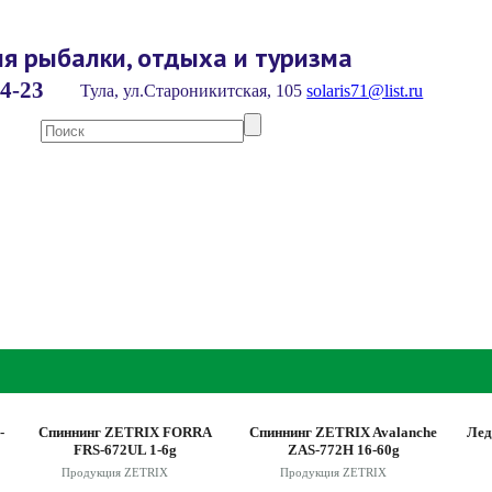
я рыбалки, отдыха и туризма
4-23
Тула, ул.Староникитская, 105
solaris71@list.ru
-
Спиннинг ZETRIX FORRA
Спиннинг ZETRIX Avalanche
Лед
FRS-672UL 1-6g
ZAS-772H 16-60g
Продукция ZETRIX
Продукция ZETRIX