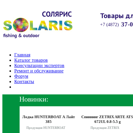
Товары дл
37-0
+7 (4872)
Главная
Каталог товаров
Консультации экспертов
Ремонт и обслуживание
Форум
Контакты
Новинки:
Y RISE
 ZGXT-
Лодка HUNTERBOAT А Лайт
Спиннинг ZETRIX ARTE ATS
28g
385
672UL 0.8-5.5 g
RISE
Продукция HUNTERBOAT
Продукция ZETRIX