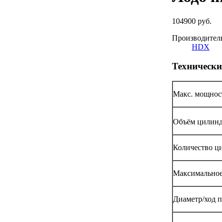
104900 руб.
Производител
HDX
Технически
Макс. мощность
Объём цилинд
Количество ц
Максимальное
Диаметр/ход 