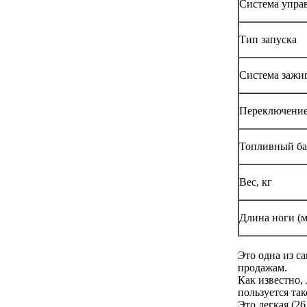
Система упра
Тип запуска
Система зажи
Переключение
Топливный б
Вес, кг
Длина ноги (
Это одна из с
продажам.
Как известно, 
пользуется та
Это легкая (26