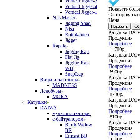
Vertical Jigger-3
Vertical Jigger-4
Показать бол
Vertical Jigger-1
Cортировать 
Nils Master
Цена
Jigging Shad
Nisa
Катушка DAIW
Rotinkainen
Продукция
Jigger
Подробнее
Rapala
11780р.
Jigging Rap
Катушка DAI
Flat Jig
Продукция
Jigging Rap
Подробнее
WH
6900р.
SnapRap
Катушка DAI
Вибы и раттлины
Продукция
MADNESS
Подробнее
Ледобуры
8730р.
MORA
Катушка DAI
Катушки
Продукция
DAIWA
Подробнее
мультипликаторы
8100р.
с байтранером
Катушка DAI
Black Widow
Продукция
BR
Подробнее
Emcast BR
4300р.