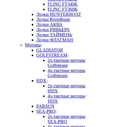
FLINC FT340K
FLINC FT360K
Лодки HUNTERBOAT
Лодки RiverBoats
Лодки АКВА
Лодки РИВЬЕРА
Лодки ТАЙМЕНЬ
Лодки ФЛАГМАН
Моторы
GLADIATOR
GOLFSTREAM
2х-тактные моторы
Golfstream
4х-тактные моторы
Golfstream
HDX
2х-тактные моторы
HDX
4х-тактные моторы
HDX
PARSUN
SEA-PRO
2х-тактные моторы
SEA-PRO
4х-тактные моторы