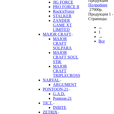
Продукция
JIG FORCE
Подробнее
PRO FORCE II
27900р.
Rock'n'Force
Продукция 1 - 
STALKER
Страницы:
ZANDER
GAME XT
←
LIMITED
1
MAJOR CRAFT
→
MAJOR
Все
CRAFT
SOLPARA
MAJOR
CRAFT SOUL
STiK
MAJOR
CRAFT
TRIPLECROSS
NARVAL
ARGUMENT
PONTOON-21
G.A.D.
Pontoon-21
TICT
INBITE
ZETRIX