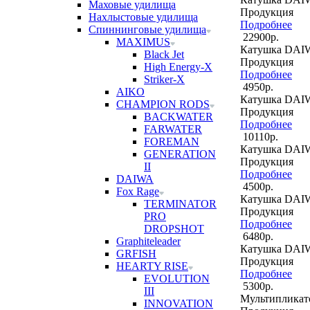
Маховые удилища
Продукция
Нахлыстовые удилища
Подробнее
Спиннинговые удилища
22900р.
MAXIMUS
Катушка DAI
Black Jet
Продукция
High Energy-X
Подробнее
Striker-X
4950р.
AIKO
Катушка DA
CHAMPION RODS
Продукция
BACKWATER
Подробнее
FARWATER
10110р.
FOREMAN
Катушка DAI
GENERATION
Продукция
II
Подробнее
DAIWA
4500р.
Fox Rage
Катушка DAI
TERMINATOR
Продукция
PRO
Подробнее
DROPSHOT
6480р.
Graphiteleader
Катушка DAI
GRFISH
Продукция
HEARTY RISE
Подробнее
EVOLUTION
5300р.
III
Мультиплика
INNOVATION