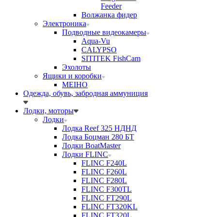
Feeder
Волжанка фидер
Электроника
Подводные видеокамеры
Aqua-Vu
CALYPSO
SITITEK FishCam
Эхолоты
Ящики и коробки
MEIHO
Одежда, обувь, забродная аммуниция
Лодки, моторы
Лодки
Лодка Reef 325 НДНД
Лодка Боцман 280 БТ
Лодки BoatMaster
Лодки FLINC
FLINC F240L
FLINC F260L
FLINC F280L
FLINC F300TL
FLINC FT290L
FLINC FT320KL
FLINC FT320L