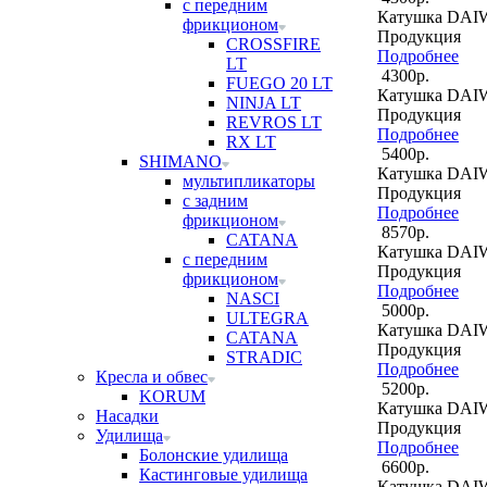
с передним
Катушка DAIW
фрикционом
Продукция
CROSSFIRE
Подробнее
LT
4300р.
FUEGO 20 LT
Катушка DAIW
NINJA LT
Продукция
REVROS LT
Подробнее
RX LT
5400р.
SHIMANO
Катушка DAIW
мультипликаторы
Продукция
с задним
Подробнее
фрикционом
8570р.
CATANA
Катушка DAIW
с передним
Продукция
фрикционом
Подробнее
NASCI
5000р.
ULTEGRA
Катушка DAIW
CATANA
Продукция
STRADIC
Подробнее
Кресла и обвес
5200р.
KORUM
Катушка DAIW
Насадки
Продукция
Удилища
Подробнее
Болонские удилища
6600р.
Кастинговые удилища
Катушка DAIW