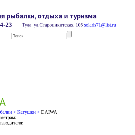
я рыбалки, отдыха и туризма
4-23
Тула, ул.Староникитская, 105
solaris71@list.ru
A
балки >
Катушки >
DAIWA
метрам:
зводителя: