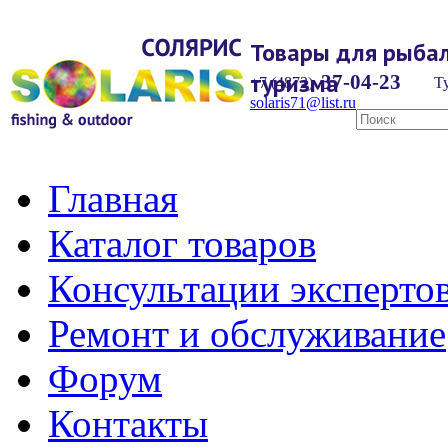
Товары для рыбал
туризма
37-04-23
+7 (4872)
Ту
solaris71@list.ru
Главная
Каталог товаров
Консультации эксперто
Ремонт и обслуживание
Форум
Контакты