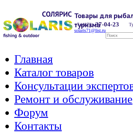
Товары для рыбал
туризма
37-04-23
+7 (4872)
Ту
solaris71@list.ru
Главная
Каталог товаров
Консультации эксперто
Ремонт и обслуживание
Форум
Контакты